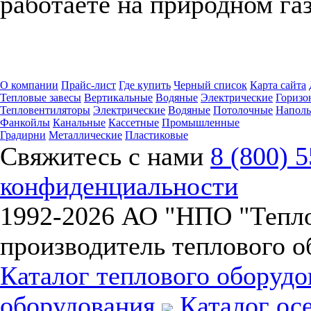
работаете на природном га
О компании
Прайс-лист
Где купить
Черный список
Карта сайта
Тепловые завесы
Вертикальные
Водяные
Электрические
Горизо
Тепловентиляторы
Электрические
Водяные
Потолочные
Напол
Фанкойлы
Канальные
Кассетные
Промышленные
Градирни
Металлические
Пластиковые
Свяжитесь с нами
8 (800) 
конфиденциальности
1992-
2026 АО "НПО "Тепл
производитель теплового о
Каталог теплового оборуд
оборудования
Каталог ос