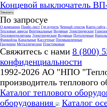
Концевой выключатель ВП
Заказать
По запросу
е
О компании
Прайс-лист
Где купить
Черный список
Карта сайта
Тепловые завесы
Вертикальные
Водяные
Электрические
Горизо
Тепловентиляторы
Электрические
Водяные
Потолочные
Напол
Фанкойлы
Канальные
Кассетные
Промышленные
Градирни
Металлические
Пластиковые
Свяжитесь с нами
8 (800) 
конфиденциальности
1992-
2026 АО "НПО "Тепл
производитель теплового о
Каталог теплового оборуд
оборудования
Каталог ос