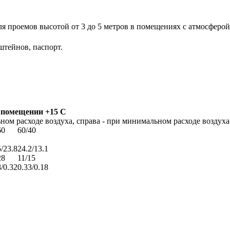
я проемов высотой от 3 до 5 метров в помещениях с атмосферой
штейнов, паспорт.
в помещении +15 С
ом расходе воздуха, справа - при минимальном расходе воздуха
60
60/40
5/23.8
24.2/13.1
28
11/15
8/0.32
0.33/0.18