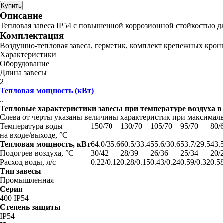
Купить
Описание
Тепловая завеса IP54 с повышенной коррозионной стойкостью дл
Комплектация
Воздушно-тепловая завеса, герметик, комплект крепежных крон
Характеристики
Оборудование
Длина завесы
2
Тепловая мощность (кВт)
..
Тепловые характеристики завесы при температуре воздуха 
Слева от черты указаны величины характеристик при максимальн
Температура воды
150/70
130/70
105/70
95/70
80/
на входе/выходе, °С
Тепловая мощность, кВт
64.0/35.6
60.5/33.4
55.6/30.6
53.7/29.5
43.
Подогрев воздуха, °С
30/42
28/39
26/36
25/34
20/
Расход воды, л/с
0.22/0.12
0.28/0.15
0.43/0.24
0.59/0.32
0.5
Тип завесы
Промышленная
Серия
400 IP54
Степень защиты
IP54