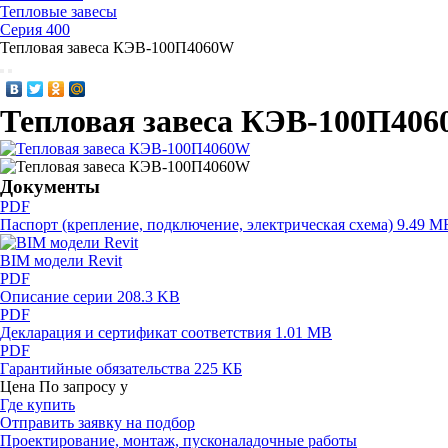
Тепловые завесы
Серия 400
Тепловая завеса КЭВ-100П4060W
Тепловая завеса КЭВ-100П40
Документы
PDF
Паспорт (крепление, подключение, электрическая схема)
9.49 M
BIM модели Revit
PDF
Описание серии
208.3 KB
PDF
Декларация и сертификат соответствия
1.01 MB
PDF
Гарантийные обязательства
225 КБ
Цена
По запросу
у
Где купить
Отправить заявку на подбор
Проектирование, монтаж, пусконаладочные работы