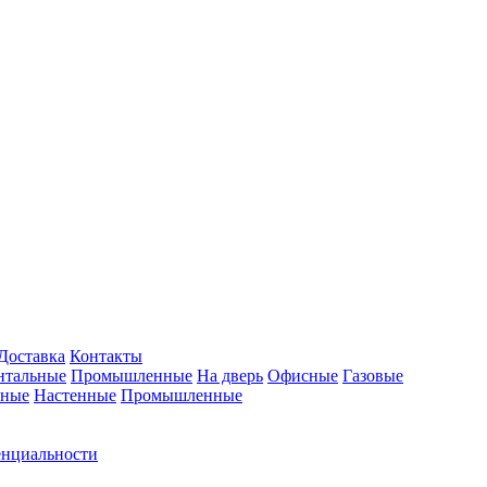
Доставка
Контакты
нтальные
Промышленные
На дверь
Офисные
Газовые
ьные
Настенные
Промышленные
енциальности