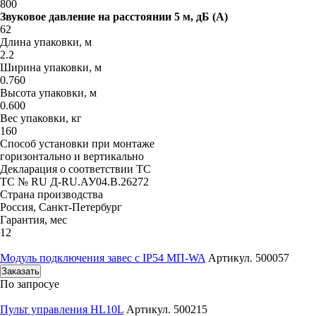
800
Звуковое давление на расстоянии 5 м, дБ (A)
62
Длина упаковки, м
2.2
Ширина упаковки, м
0.760
Высота упаковки, м
0.600
Вес упаковки, кг
160
Способ установки при монтаже
горизонтально и вертикально
Декларация о соответствии ТС
ТС № RU Д-RU.АУ04.B.26272
Страна производства
Россия, Санкт-Петербург
Гарантия, мес
12
Модуль подключения завес c IP54 МП-WA
Артикул. 500057
Заказать
По запросу
е
Пульт управления HL10L
Артикул. 500215