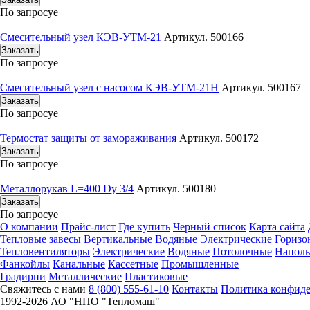
По запросу
е
Смесительный узел КЭВ-УТМ-21
Артикул. 500166
Заказать
По запросу
е
Смесительный узел с насосом КЭВ-УТМ-21Н
Артикул. 500167
Заказать
По запросу
е
Термостат защиты от замораживания
Артикул. 500172
Заказать
По запросу
е
Металлорукав L=400 Dy 3/4
Артикул. 500180
Заказать
По запросу
е
О компании
Прайс-лист
Где купить
Черный список
Карта сайта
Тепловые завесы
Вертикальные
Водяные
Электрические
Горизо
Тепловентиляторы
Электрические
Водяные
Потолочные
Напол
Фанкойлы
Канальные
Кассетные
Промышленные
Градирни
Металлические
Пластиковые
Свяжитесь с нами
8 (800) 555-61-10
Контакты
Политика конфид
1992-
2026 АО "НПО "Тепломаш"