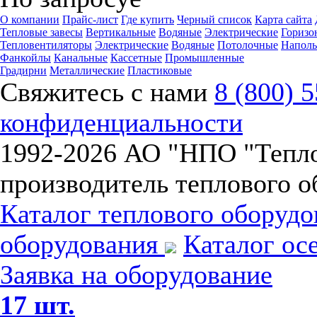
О компании
Прайс-лист
Где купить
Черный список
Карта сайта
Тепловые завесы
Вертикальные
Водяные
Электрические
Горизо
Тепловентиляторы
Электрические
Водяные
Потолочные
Напол
Фанкойлы
Канальные
Кассетные
Промышленные
Градирни
Металлические
Пластиковые
Свяжитесь с нами
8 (800) 
конфиденциальности
1992-
2026 АО "НПО "Тепл
производитель теплового о
Каталог теплового оборуд
оборудования
Каталог ос
Заявка на оборудование
17 шт.