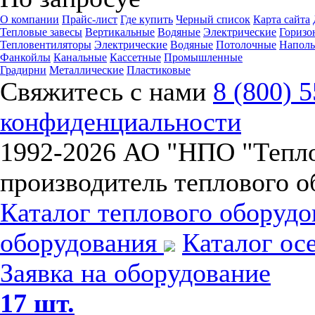
О компании
Прайс-лист
Где купить
Черный список
Карта сайта
Тепловые завесы
Вертикальные
Водяные
Электрические
Горизо
Тепловентиляторы
Электрические
Водяные
Потолочные
Напол
Фанкойлы
Канальные
Кассетные
Промышленные
Градирни
Металлические
Пластиковые
Свяжитесь с нами
8 (800) 
конфиденциальности
1992-
2026 АО "НПО "Тепл
производитель теплового о
Каталог теплового оборуд
оборудования
Каталог ос
Заявка на оборудование
17 шт.