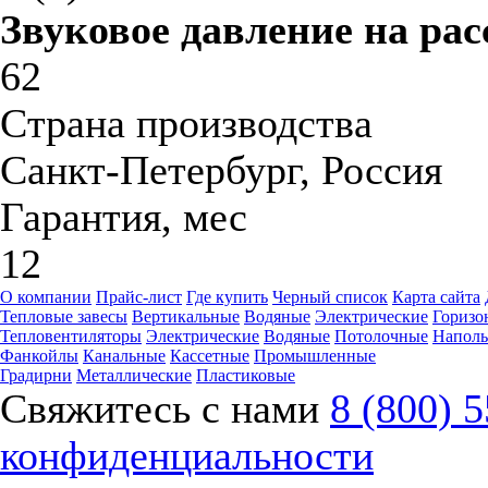
Звуковое давление на рас
62
Страна производства
Санкт-Петербург, Россия
Гарантия, мес
12
О компании
Прайс-лист
Где купить
Черный список
Карта сайта
Тепловые завесы
Вертикальные
Водяные
Электрические
Горизо
Тепловентиляторы
Электрические
Водяные
Потолочные
Напол
Фанкойлы
Канальные
Кассетные
Промышленные
Градирни
Металлические
Пластиковые
Свяжитесь с нами
8 (800) 
конфиденциальности