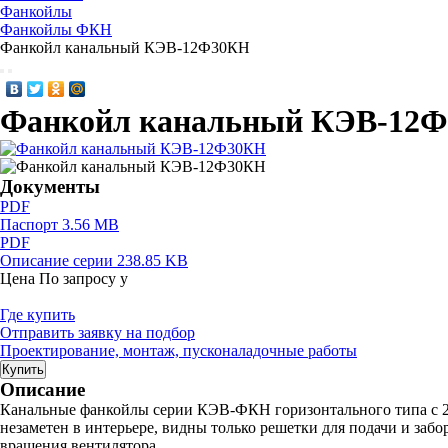
Фанкойлы
Фанкойлы ФКН
Фанкойл канальный КЭВ-12Ф30КН
Фанкойл канальный КЭВ-12
Документы
PDF
Паспорт
3.56 MB
PDF
Описание серии
238.85 KB
Цена
По запросу
у
Где купить
Отправить заявку на подбор
Проектирование, монтаж, пусконаладочные работы
Купить
Описание
Канальные фанкойлы серии КЭВ-ФКН горизонтального типа с 2
незаметен в интерьере, видны только решетки для подачи и забо
вращения вентилятора.