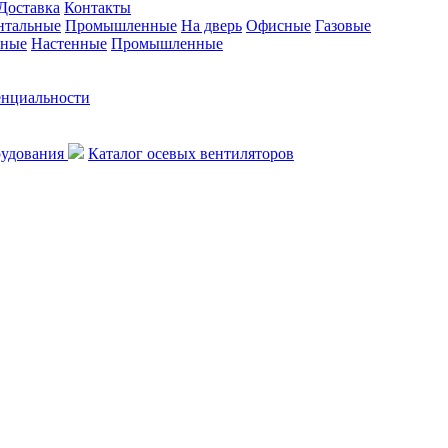
Доставка
Контакты
нтальные
Промышленные
На дверь
Офисные
Газовые
ьные
Настенные
Промышленные
енциальности
рудования
Каталог осевых вентиляторов