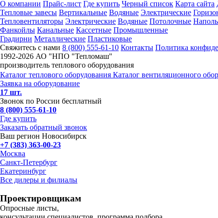
О компании
Прайс-лист
Где купить
Черный список
Карта сайта
Тепловые завесы
Вертикальные
Водяные
Электрические
Горизо
Тепловентиляторы
Электрические
Водяные
Потолочные
Напол
Фанкойлы
Канальные
Кассетные
Промышленные
Градирни
Металлические
Пластиковые
Свяжитесь с нами
8 (800) 555-61-10
Контакты
Политика конфид
1992-
2026 АО "НПО "Тепломаш"
производитель теплового оборудования
Каталог теплового оборудования
Каталог вентиляционного обо
Заявка на оборудование
17 шт.
Звонок по России бесплатный
8 (800) 555-61-10
Где купить
Заказать обратный звонок
Ваш регион Новосибирск
+7 (383) 363-00-23
Москва
Санкт-Петербург
Екатеринбург
Все дилеры и филиалы
Проектировщикам
Опросные листы,
консультации специалистов, программа подбора