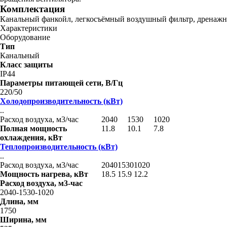
Комплектация
Канальный фанкойл, легкосъёмный воздушный фильтр, дренажны
Характеристики
Оборудование
Тип
Канальный
Класс защиты
IP44
Параметры питающей сети, В/Гц
220/50
Холодопроизводительность (кВт)
..
Расход воздуха, м3/час
2040
1530
1020
Полная мощность
11.8
10.1
7.8
охлаждения, кВт
Теплопроизводительность (кВт)
..
Расход воздуха, м3/час
2040
1530
1020
Мощность нагрева, кВт
18.5
15.9
12.2
Расход воздуха, м3-час
2040-1530-1020
Длина, мм
1750
Ширина, мм